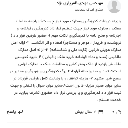
مهندس مهدی ظفریاری نژاد
مشاور املاک سعادت
هزینه دریافت کدرهگیری،مدارک مورد نیاز چیست؟ مراجعه به املاک
معتبر ، مدارک مورد نیاز جهت تنظیم قرار داد کدرهگیری قولنامه و
اجارنامه و صلح نامه با کدرهگیری نکات مهم 1- حضور طرفین قرار داد (
فروشنده و خریدار ، موجر و مستاجر) امضاء و اثر انگشت. 2- ارائه اصل
مدارک هویتی طرفین (کارت ملی و شناسنامه) 3- ارائه اصل مدارک
مالکیتی (سند و تمام قولنامه خرید ملک و قبض ) 4_تایید کدپستی
ملک 5_ بازدید از ملک ومتر کشی و مطابقت ملک با مدارک الزامی
است6- ثبت و صدورلحظه قرارداد4 برگ کدرهگیری و هولوگرام معتبر در
سطح شهر مشهد 7- هزینه توافقی و با رضایت کامل طرفین قرارداد در
سایر موارد معیار هزینه قانون است8-سایر موارد سوال را تلفنی و جهت
ثبت قرار داد کدرهگیری و یا بررسی قرار داد حضوری تشرف بیارید در
خدمت هستم .
0
3 سال پیش
پاسخ