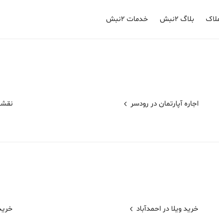
لاک
بلاگ ۲نبش
خدمات ۲نبش
اجاره آپارتمان در
رودسر
نقش
خرید ویلا در احمدآباد
خرید 