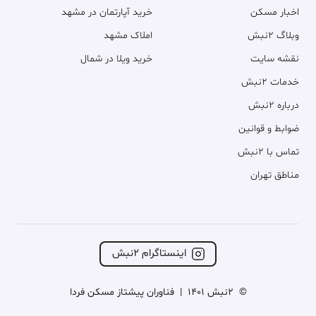
اخبار مسکن
خرید آپارتمان در مشهد
وبلاگ ۲نبش
املاک مشهد
نقشه سایت
خرید ویلا در شمال
خدمات ۲نبش
درباره ۲نبش
ضوابط و قوانین
تماس با ۲نبش
مناطق تهران
اینستاگرام ۲نبش
©
2نبش 1401
|
فناوران پیشتاز مسکن فردا