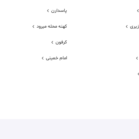
پاسدارن
یری
کهنه محله میرود
كرفون
امام خمینی