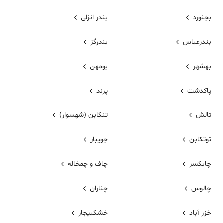
بجنورد
بندر انزلی
بندرعباس
بندرگز
بهشهر
بومهن
پاکدشت
پرند
تالش
تنکابن (شهسوار)
توتكابن
جویبار
چابکسر
چاف و چمخاله
چالوس
چناران
خزر آباد
خشکبیجار