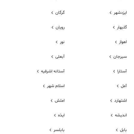
ایزدشهر
گرگان
گلبهار
رویان
اهواز
نور
سیرجان
آبعلی
آستارا
آستانه اشرفیه
آمل
اسلام شهر
اشتهارد
املش
اندیشه
ایذه
بابل
بابلسر