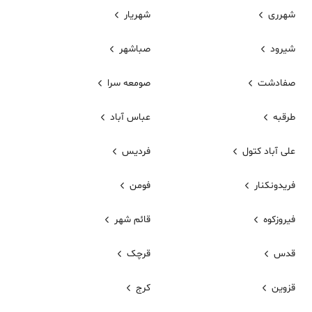
شهرری
شهریار
شیرود
صباشهر
صفادشت
صومعه سرا
طرقبه
عباس آباد
علی آباد کتول
فردیس
فریدونکنار
فومن
فیروزکوه
قائم شهر
قدس
قرچک
قزوین
کرج