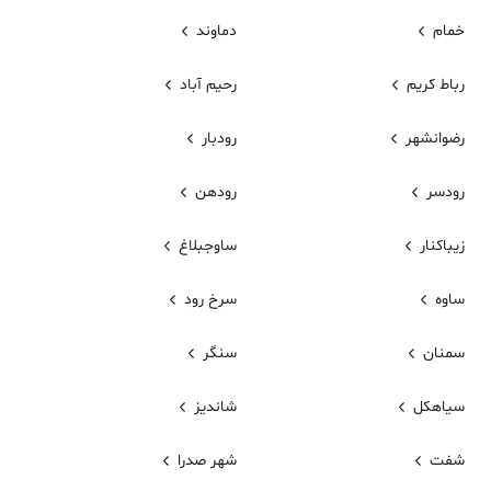
خمام
دماوند
رباط کریم
رحیم آباد
رضوانشهر
رودبار
رودسر
رودهن
زیباکنار
ساوجبلاغ
ساوه
سرخ رود
سمنان
سنگر
سیاهکل
شاندیز
شفت
شهر صدرا