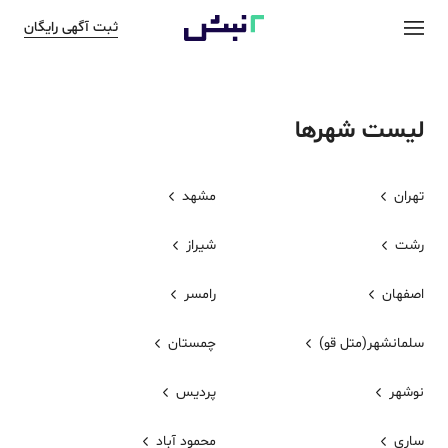
ثبت آگهی رایگان
لیست شهرها
تهران
مشهد
رشت
شیراز
اصفهان
رامسر
سلمانشهر(متل قو)
چمستان
نوشهر
پردیس
ساری
محمود آباد