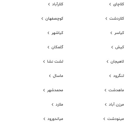
کلاچای
کلارآباد
کلاردشت
کوچصفهان
کیاسر
کیاشهر
کیش
گلمکان
لاهیجان
لشت نشا
لنگرود
ماسال
ماهدشت
محمدشهر
مرزن آباد
ملارد
مينودشت
میاندورود