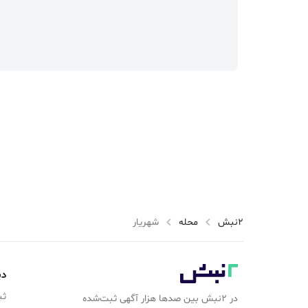
2نبش
محله
شهریار
دی
ثب
در ۲نبش بین صدها هزار آگهی ثبت‌شده