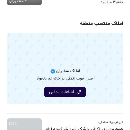
3 هفته پیش
3٫500 میلیارد
املاک منتخب منطقه
املاک سفیران
حس خوب زندگی در خانه ای دلخواه
اطلاعات تماس
فروش ویلا ساحلی
6
505 متر، زیباکنار، خشک استلخ، کوچه لاله