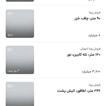
فروش ویلا
4
90 متر، چاف، خزر
دیروز
8 میلیارد
فروش ویلا شهرکی
1
120 متر، تله کابین، نور
3 روز پیش
3٫700 میلیارد
فروش ویلا
2
246 متر، اطاقور، کیش پشت