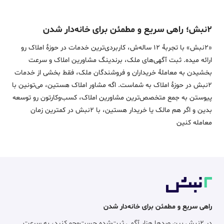
۲نبش؛ راهی سریع و مطمئن برای خانه‌دار شدن
«2نبش» با تجربۀ 12 ساله‌ش، کاربردی‌ترین خدمات در حوزۀ املاک رو
ارائه میده. ثبت آگهی‌های ملک، برندینگ مشاورین املاک و سرعت
بخشیدن به معاملۀ خریداران و فروشندگان ملک، فقط بخشی از خدمات
2نبش در حوزۀ املاک به شماست. اگه مشاور املاک هستین، می‌تونین با
پیوستن به جمع متخصص‌ترین مشاورین املاک، کسب‌وکارتون رو توسعه
بدین و اگر هم مالک یا خریدار هستین، با 2نبش در کمترین زمان
معامله‌ کنین
راهی سریع و مطمئن برای خانه‌دار شدن
در ۲نبش بین صدها هزار آگهی ثبت‌شده جست‌وجو کنید، به سرعت