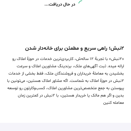
در حال دریافت...
۲نبش؛ راهی سریع و مطمئن برای خانه‌دار شدن
«2نبش» با تجربۀ 12 ساله‌ش، کاربردی‌ترین خدمات در حوزۀ املاک رو
ارائه میده. ثبت آگهی‌های ملک، برندینگ مشاورین املاک و سرعت
بخشیدن به معاملۀ خریداران و فروشندگان ملک، فقط بخشی از خدمات
2نبش در حوزۀ املاک به شماست. اگه مشاور املاک هستین، می‌تونین با
پیوستن به جمع متخصص‌ترین مشاورین املاک، کسب‌وکارتون رو توسعه
بدین و اگر هم مالک یا خریدار هستین، با 2نبش در کمترین زمان
معامله‌ کنین