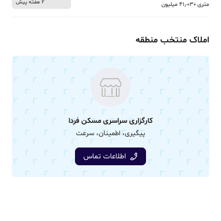
2 هفته پیش
متری 41٫030 میلیون
املاک منتخب منطقه
کارگزاری سراسری مسکن فردا
پیگیری، اطمینان، سرعت
اطلاعات تماس