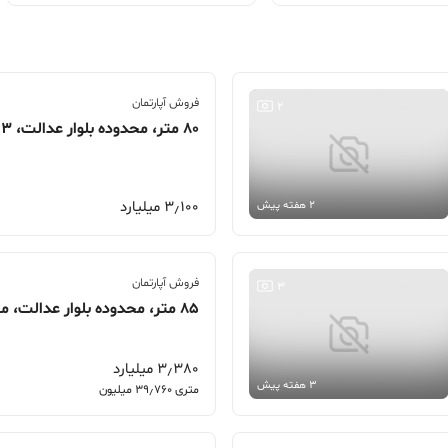
فروش آپارتمان
2
80 متر، محدوده بلوار عدالت، 13
3٫100 میلیارد
2 هفته پیش
فروش آپارتمان
3
3٫380 میلیارد
3 هفته پیش
متری 39٫760 میلیون