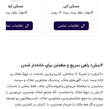
مسکن آتی
مسکن آراد
گلبهار، بلوار پرند، پرند 3، روبروی اداره برق
گلبهار، بلوار پرند،
اطلاعات تماس
اطلاعات تماس
۲نبش؛ راهی سریع و مطمئن برای خانه‌دار شدن
«2نبش» با تجربۀ 12 ساله‌ش، کاربردی‌ترین خدمات در حوزۀ املاک رو
ارائه میده. ثبت آگهی‌های ملک، برندینگ مشاورین املاک و سرعت
بخشیدن به معاملۀ خریداران و فروشندگان ملک، فقط بخشی از خدمات
2نبش در حوزۀ املاک به شماست. اگه مشاور املاک هستین، می‌تونین با
پیوستن به جمع متخصص‌ترین مشاورین املاک، کسب‌وکارتون رو توسعه
بدین و اگر هم مالک یا خریدار هستین، با 2نبش در کمترین زمان