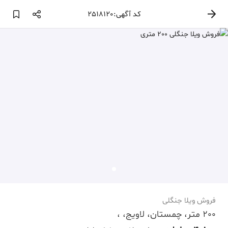
کد آگهی:2518120
فروش ویلا جنگلی
200 متر، چمستان، لاویج، ،