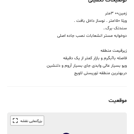
توضیحات تکمیلی
زمین00 3متر
ویلا 150متر . نوساز داخل بافت .
سندتک برگ..
دوخوابه مستر انشعابات نصب جاده اصلی
زیرقیمت منطقه
فاصله باآبگرم و بازار کمتر از یک دقیقه
ویو بسیار عالی وابدی جای بسیار آروم و دلنشین
دربهترین منطقه توریستی لاویج
موقعیت