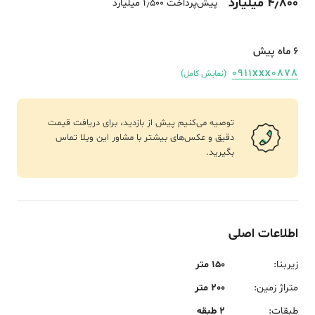
4٫800 میلیارد
پیش‌پرداخت 1٫500 میلیارد
6 ماه پیش
0911xxx0878
(نمایش کامل)
توصیه می‌کنیم پیش از بازدید، برای دریافت قیمت
دقیق و عکس‌های بیشتر با مشاور این ویلا تماس
بگیرید.
اطلاعات اصلی
زیربنا
:
150 متر
متراژ زمین
:
200 متر
طبقات
:
2 طبقه