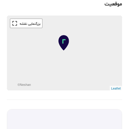
موقعیت
©Neshan
Leaflet