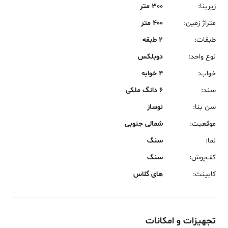
زیربنا
:
300 متر
متراژ زمین
:
400 متر
طبقات
:
2 طبقه
نوع واحد
:
دوبلکس
خواب
:
4 خوابه
سند
:
6 دانگ ملکی
سن بنا
:
نوساز
موقعیت
:
شمالی جنوبی
نما
:
سنگ
کف‌پوش
:
سنگ
کابینت
:
های گلاس
تجهیزات و امکانات