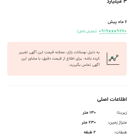
3 میلیارد
6 ماه پیش
0919xxx9260
(نمایش کامل)
به دلیل نوسانات بازار، ممکنه قیمت این آگهی تغییر
کرده باشه. برای اطلاع از قیمت دقیق، با مشاور این
آگهی تماس بگیرید.
اطلاعات اصلی
زیربنا
:
130 متر
متراژ زمین
:
230 متر
طبقات
:
2 طبقه