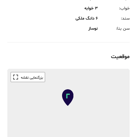
خواب
:
3 خوابه
سند
:
6 دانگ ملکی
سن بنا
:
نوساز
موقعیت