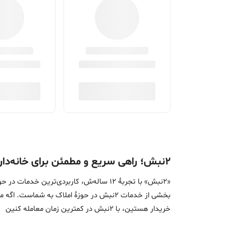
۲نبش؛ راهی سریع و مطمئن برای خانه‌دار شدن
«2نبش» با تجربۀ 12 ساله‌ش، کاربردی‌تر
بخشی از خدمات 2نبش در حوزۀ املاک به ش
خریدار هستین، با 2نبش در کمترین زمان معامله‌ کنین