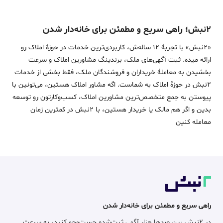
۲نبش؛ راهی سریع و مطمئن برای خانه‌دار شدن
«2نبش» با تجربۀ 12 ساله‌ش، کاربردی‌ترین خدمات در حوزۀ املاک رو
ارائه میده. ثبت آگهی‌های ملک، برندینگ مشاورین املاک و سرعت
بخشیدن به معاملۀ خریداران و فروشندگان ملک، فقط بخشی از خدمات
2نبش در حوزۀ املاک به شماست. اگه مشاور املاک هستین، می‌تونین با
پیوستن به جمع متخصص‌ترین مشاورین املاک، کسب‌وکارتون رو توسعه
بدین و اگر هم مالک یا خریدار هستین، با 2نبش در کمترین زمان
معامله‌ کنین
راهی سریع و مطمئن برای خانه‌دار شدن
در ۲نبش بین صدها هزار آگهی ثبت‌شده جست‌وجو کنید، به سرعت