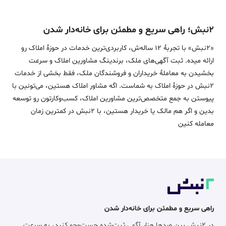
۲نبش؛ راهی سریع و مطمئن برای خانه‌دار شدن
«2نبش» با تجربۀ 12 ساله‌ش، کاربردی‌ترین خدمات در حوزۀ املاک رو
ارائه میده. ثبت آگهی‌های ملک، برندینگ مشاورین املاک و سرعت
بخشیدن به معاملۀ خریداران و فروشندگان ملک، فقط بخشی از خدمات
2نبش در حوزۀ املاک به شماست. اگه مشاور املاک هستین، می‌تونین با
پیوستن به جمع متخصص‌ترین مشاورین املاک، کسب‌وکارتون رو توسعه
بدین و اگر هم مالک یا خریدار هستین، با 2نبش در کمترین زمان
معامله‌ کنین
راهی سریع و مطمئن برای خانه‌دار شدن
در ۲نبش بین صدها هزار آگهی ثبت‌شده جست‌وجو کنید، به سرعت