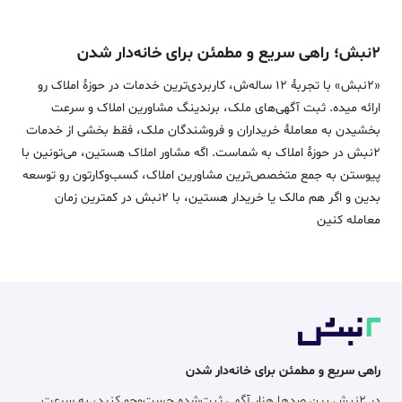
۲نبش؛ راهی سریع و مطمئن برای خانه‌دار شدن
«2نبش» با تجربۀ 12 ساله‌ش، کاربردی‌ترین خدمات در حوزۀ املاک رو
ارائه میده. ثبت آگهی‌های ملک، برندینگ مشاورین املاک و سرعت
بخشیدن به معاملۀ خریداران و فروشندگان ملک، فقط بخشی از خدمات
2نبش در حوزۀ املاک به شماست. اگه مشاور املاک هستین، می‌تونین با
پیوستن به جمع متخصص‌ترین مشاورین املاک، کسب‌وکارتون رو توسعه
بدین و اگر هم مالک یا خریدار هستین، با 2نبش در کمترین زمان
معامله‌ کنین
راهی سریع و مطمئن برای خانه‌دار شدن
در ۲نبش بین صدها هزار آگهی ثبت‌شده جست‌وجو کنید، به سرعت