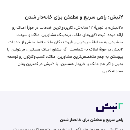
۲نبش؛ راهی سریع و مطمئن برای خانه‌دار شدن
«2نبش» با تجربۀ 12 ساله‌ش، کاربردی‌ترین خدمات در حوزۀ املاک رو
ارائه میده. ثبت آگهی‌های ملک، برندینگ مشاورین املاک و سرعت
بخشیدن به معاملۀ خریداران و فروشندگان ملک، فقط بخشی از خدمات
2نبش در حوزۀ املاک به شماست. اگه مشاور املاک هستین، می‌تونین با
پیوستن به جمع متخصص‌ترین مشاورین املاک، کسب‌وکارتون رو توسعه
بدین و اگر هم مالک یا خریدار هستین، با 2نبش در کمترین زمان
معامله‌ کنین
راهی سریع و مطمئن برای خانه‌دار شدن
در ۲نبش بین صدها هزار آگهی ثبت‌شده جست‌وجو کنید، به سرعت