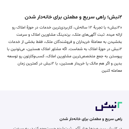
۲نبش؛ راهی سریع و مطمئن برای خانه‌دار شدن
«2نبش» با تجربۀ 12 ساله‌ش، کاربردی‌ترین خدمات در حوزۀ املاک رو
ارائه میده. ثبت آگهی‌های ملک، برندینگ مشاورین املاک و سرعت
بخشیدن به معاملۀ خریداران و فروشندگان ملک، فقط بخشی از خدمات
2نبش در حوزۀ املاک به شماست. اگه مشاور املاک هستین، می‌تونین با
پیوستن به جمع متخصص‌ترین مشاورین املاک، کسب‌وکارتون رو توسعه
بدین و اگر هم مالک یا خریدار هستین، با 2نبش در کمترین زمان
معامله‌ کنین
راهی سریع و مطمئن برای خانه‌دار شدن
در ۲نبش بین صدها هزار آگهی ثبت‌شده جست‌وجو کنید، به سرعت