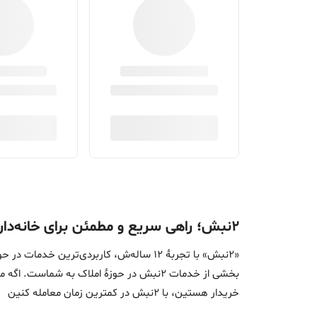
۲نبش؛ راهی سریع و مطمئن برای خانه‌دار شدن
«2نبش» با تجربۀ 12 ساله‌ش، کاربردی‌تر
بخشی از خدمات 2نبش در حوزۀ املاک به ش
خریدار هستین، با 2نبش در کمترین زمان معامله‌ کنین