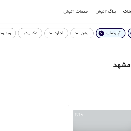
لاک
بلاگ ۲نبش
خدمات ۲نبش
آپارتمان
رهن
اجاره
عکس‌دار
ویدیودا
 مشهد
9