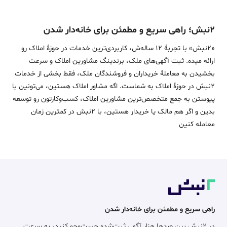
۲نبش؛ راهی سریع و مطمئن برای خانه‌دار شدن
«2نبش» با تجربۀ 12 ساله‌ش، کاربردی‌ترین خدمات در حوزۀ املاک رو
ارائه میده. ثبت آگهی‌های ملک، برندینگ مشاورین املاک و سرعت
بخشیدن به معاملۀ خریداران و فروشندگان ملک، فقط بخشی از خدمات
2نبش در حوزۀ املاک به شماست. اگه مشاور املاک هستین، می‌تونین با
پیوستن به جمع متخصص‌ترین مشاورین املاک، کسب‌وکارتون رو توسعه
بدین و اگر هم مالک یا خریدار هستین، با 2نبش در کمترین زمان
معامله‌ کنین
راهی سریع و مطمئن برای خانه‌دار شدن
در ۲نبش بین صدها هزار آگهی ثبت‌شده جست‌وجو کنید، به سرعت