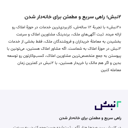
۲نبش؛ راهی سریع و مطمئن برای خانه‌دار شدن
«2نبش» با تجربۀ 12 ساله‌ش، کاربردی‌ترین خدمات در حوزۀ املاک رو
ارائه میده. ثبت آگهی‌های ملک، برندینگ مشاورین املاک و سرعت
بخشیدن به معاملۀ خریداران و فروشندگان ملک، فقط بخشی از خدمات
2نبش در حوزۀ املاک به شماست. اگه مشاور املاک هستین، می‌تونین با
پیوستن به جمع متخصص‌ترین مشاورین املاک، کسب‌وکارتون رو توسعه
بدین و اگر هم مالک یا خریدار هستین، با 2نبش در کمترین زمان
معامله‌ کنین
راهی سریع و مطمئن برای خانه‌دار شدن
در ۲نبش بین صدها هزار آگهی ثبت‌شده جست‌وجو کنید، به سرعت