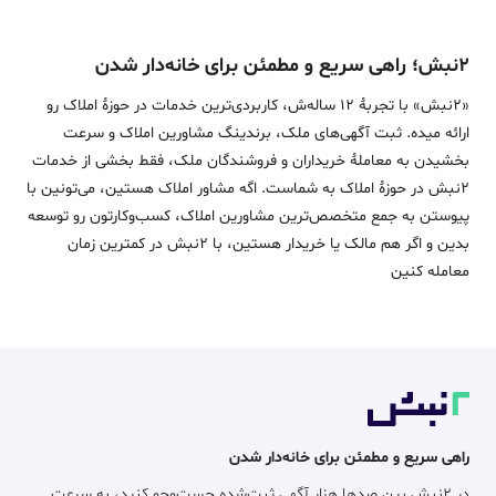
۲نبش؛ راهی سریع و مطمئن برای خانه‌دار شدن
«2نبش» با تجربۀ 12 ساله‌ش، کاربردی‌ترین خدمات در حوزۀ املاک رو
ارائه میده. ثبت آگهی‌های ملک، برندینگ مشاورین املاک و سرعت
بخشیدن به معاملۀ خریداران و فروشندگان ملک، فقط بخشی از خدمات
2نبش در حوزۀ املاک به شماست. اگه مشاور املاک هستین، می‌تونین با
پیوستن به جمع متخصص‌ترین مشاورین املاک، کسب‌وکارتون رو توسعه
بدین و اگر هم مالک یا خریدار هستین، با 2نبش در کمترین زمان
معامله‌ کنین
راهی سریع و مطمئن برای خانه‌دار شدن
در ۲نبش بین صدها هزار آگهی ثبت‌شده جست‌وجو کنید، به سرعت