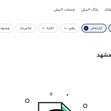
لاک
بلاگ ۲نبش
خدمات ۲نبش
آپارتمان
رهن
اجاره
عکس‌دار
ویدیودا
 مشهد