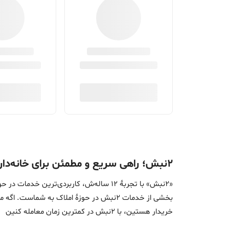
۲نبش؛ راهی سریع و مطمئن برای خانه‌دار شدن
«2نبش» با تجربۀ 12 ساله‌ش، کاربردی‌تر
بخشی از خدمات 2نبش در حوزۀ املاک به ش
خریدار هستین، با 2نبش در کمترین زمان معامله‌ کنین