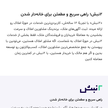
۲نبش؛ راهی سریع و مطمئن برای خانه‌دار شدن
«2نبش» با تجربۀ 12 ساله‌ش، کاربردی‌ترین خدمات در حوزۀ املاک رو
ارائه میده. ثبت آگهی‌های ملک، برندینگ مشاورین املاک و سرعت
بخشیدن به معاملۀ خریداران و فروشندگان ملک، فقط بخشی از خدمات
2نبش در حوزۀ املاک به شماست. اگه مشاور املاک هستین، می‌تونین با
پیوستن به جمع متخصص‌ترین مشاورین املاک، کسب‌وکارتون رو توسعه
بدین و اگر هم مالک یا خریدار هستین، با 2نبش در کمترین زمان
معامله‌ کنین
راهی سریع و مطمئن برای خانه‌دار شدن
در ۲نبش بین صدها هزار آگهی ثبت‌شده جست‌وجو کنید، به سرعت