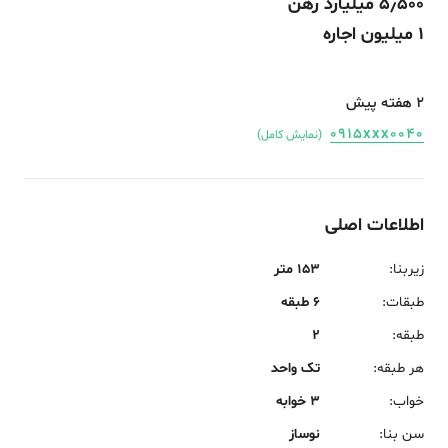
5٫500 میلیارد رهن
1 میلیون اجاره
2 هفته پیش
0915xxx0040
(نمایش کامل)
اطلاعات اصلی
زیربنا
:
153 متر
طبقات
:
6 طبقه
طبقه
:
2
هر طبقه
:
تک واحد
خواب
:
3 خوابه
سن بنا
:
نوساز