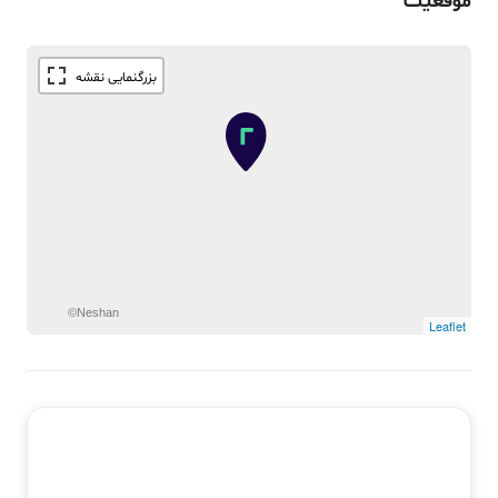
موقعیت
©Neshan
Leaflet