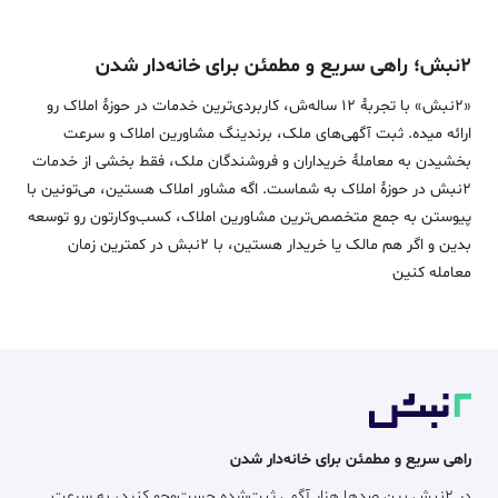
۲نبش؛ راهی سریع و مطمئن برای خانه‌دار شدن
«2نبش» با تجربۀ 12 ساله‌ش، کاربردی‌ترین خدمات در حوزۀ املاک رو
ارائه میده. ثبت آگهی‌های ملک، برندینگ مشاورین املاک و سرعت
بخشیدن به معاملۀ خریداران و فروشندگان ملک، فقط بخشی از خدمات
2نبش در حوزۀ املاک به شماست. اگه مشاور املاک هستین، می‌تونین با
پیوستن به جمع متخصص‌ترین مشاورین املاک، کسب‌وکارتون رو توسعه
بدین و اگر هم مالک یا خریدار هستین، با 2نبش در کمترین زمان
معامله‌ کنین
راهی سریع و مطمئن برای خانه‌دار شدن
در ۲نبش بین صدها هزار آگهی ثبت‌شده جست‌وجو کنید، به سرعت