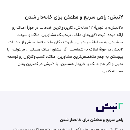
۲نبش؛ راهی سریع و مطمئن برای خانه‌دار شدن
«2نبش» با تجربۀ 12 ساله‌ش، کاربردی‌ترین خدمات در حوزۀ املاک رو
ارائه میده. ثبت آگهی‌های ملک، برندینگ مشاورین املاک و سرعت
بخشیدن به معاملۀ خریداران و فروشندگان ملک، فقط بخشی از خدمات
2نبش در حوزۀ املاک به شماست. اگه مشاور املاک هستین، می‌تونین با
پیوستن به جمع متخصص‌ترین مشاورین املاک، کسب‌وکارتون رو توسعه
بدین و اگر هم مالک یا خریدار هستین، با 2نبش در کمترین زمان
معامله‌ کنین
راهی سریع و مطمئن برای خانه‌دار شدن
در ۲نبش بین صدها هزار آگهی ثبت‌شده جست‌وجو کنید، به سرعت