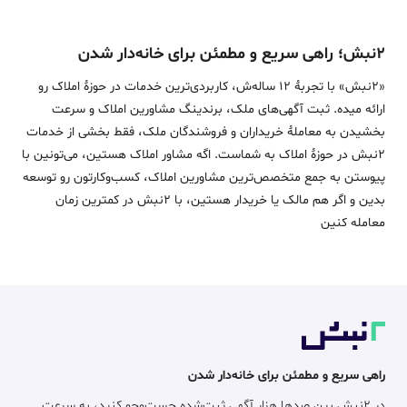
۲نبش؛ راهی سریع و مطمئن برای خانه‌دار شدن
«2نبش» با تجربۀ 12 ساله‌ش، کاربردی‌ترین خدمات در حوزۀ املاک رو
ارائه میده. ثبت آگهی‌های ملک، برندینگ مشاورین املاک و سرعت
بخشیدن به معاملۀ خریداران و فروشندگان ملک، فقط بخشی از خدمات
2نبش در حوزۀ املاک به شماست. اگه مشاور املاک هستین، می‌تونین با
پیوستن به جمع متخصص‌ترین مشاورین املاک، کسب‌وکارتون رو توسعه
بدین و اگر هم مالک یا خریدار هستین، با 2نبش در کمترین زمان
معامله‌ کنین
راهی سریع و مطمئن برای خانه‌دار شدن
در ۲نبش بین صدها هزار آگهی ثبت‌شده جست‌وجو کنید، به سرعت