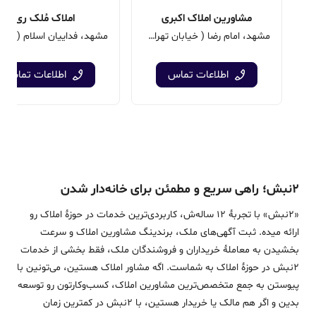
مشاورین املاک اکبری
املاک مُلک ری
مشهد، امام رضا ( خیابان تهران )، میدان بسیج، ابتدای خیابان فدائیان اسلام، پلاک 16
اطلاعات تماس
اطلاعات تماس
۲نبش؛ راهی سریع و مطمئن برای خانه‌دار شدن
«2نبش» با تجربۀ 12 ساله‌ش، کاربردی‌ترین خدمات در حوزۀ املاک رو
ارائه میده. ثبت آگهی‌های ملک، برندینگ مشاورین املاک و سرعت
بخشیدن به معاملۀ خریداران و فروشندگان ملک، فقط بخشی از خدمات
2نبش در حوزۀ املاک به شماست. اگه مشاور املاک هستین، می‌تونین با
پیوستن به جمع متخصص‌ترین مشاورین املاک، کسب‌وکارتون رو توسعه
بدین و اگر هم مالک یا خریدار هستین، با 2نبش در کمترین زمان