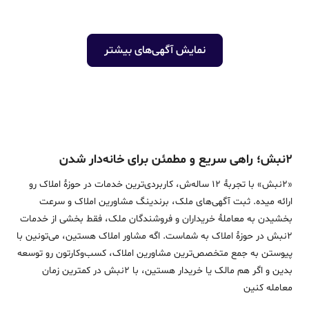
نمایش آگهی‌های بیشتر
۲نبش؛ راهی سریع و مطمئن برای خانه‌دار شدن
«2نبش» با تجربۀ 12 ساله‌ش، کاربردی‌ترین خدمات در حوزۀ املاک رو
ارائه میده. ثبت آگهی‌های ملک، برندینگ مشاورین املاک و سرعت
بخشیدن به معاملۀ خریداران و فروشندگان ملک، فقط بخشی از خدمات
2نبش در حوزۀ املاک به شماست. اگه مشاور املاک هستین، می‌تونین با
پیوستن به جمع متخصص‌ترین مشاورین املاک، کسب‌وکارتون رو توسعه
بدین و اگر هم مالک یا خریدار هستین، با 2نبش در کمترین زمان
معامله‌ کنین