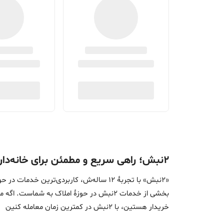
۲نبش؛ راهی سریع و مطمئن برای خانه‌دار شدن
«2نبش» با تجربۀ 12 ساله‌ش، کاربردی‌تر
بخشی از خدمات 2نبش در حوزۀ املاک به ش
خریدار هستین، با 2نبش در کمترین زمان معامله‌ کنین