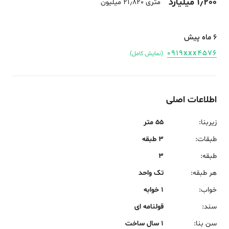
1٫200 میلیارد
متری 21٫820 میلیون
6 ماه پیش
0919xxx4576
(نمایش کامل)
اطلاعات اصلی
زیربنا
:
55 متر
طبقات
:
3 طبقه
طبقه
:
3
هر طبقه
:
تک واحد
خواب
:
1 خوابه
سند
:
قولنامه ای
سن بنا
:
1 سال ساخت