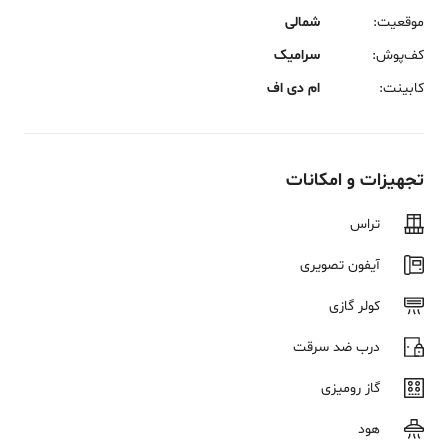
موقعیت
:
شمالی
کف‌پوش
:
سرامیک
کابینت
:
ام دی اف
تجهیزات و امکانات
تراس
آیفون تصویری
کولر گازی
درب ضد سرقت
گاز رومیزی
هود