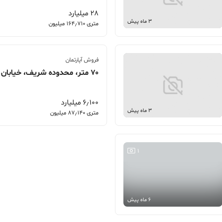
28 میلیارد
3 ماه پیش
متری 164٫710 میلیون
فروش آپارتمان
70 متر، محدوده شریف، خیابان تربیت
6٫100 میلیارد
3 ماه پیش
متری 87٫140 میلیون
1
6 ماه پیش