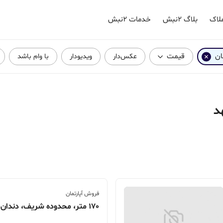
لاک
بلاگ ۲نبش
خدمات ۲نبش
ان
قیمت
عکس‌دار
ویدیودار
با وام باشد
د
فروش آپارتمان
170 متر، محدوده شریف، دندان