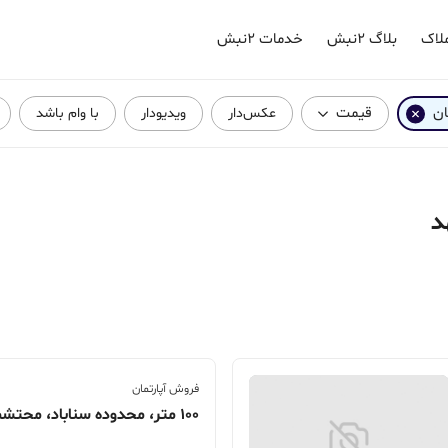
لاک
بلاگ ۲نبش
خدمات ۲نبش
ان
قیمت
عکس‌دار
ویدیودار
با وام باشد
د
فروش آپارتمان
100 متر، محدوده سناباد، محتشمی 20