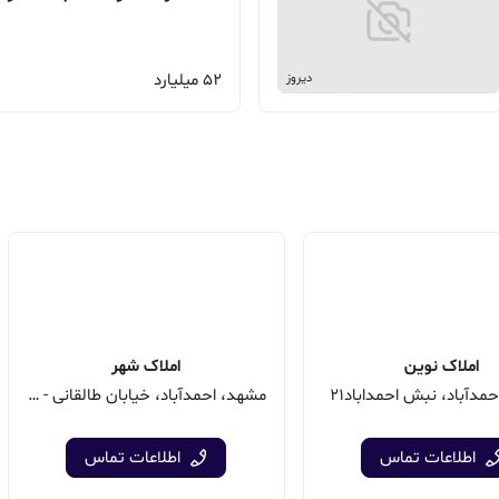
52 میلیارد
دیروز
املاک نوین
املاک شهر
مدآباد، نبش احمداباد21
مشهد، احمدآباد، خیابان طالقانی - بین طالقانی 26 و28
اطلاعات تماس
اطلاعات تماس