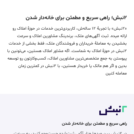
۲نبش؛ راهی سریع و مطمئن برای خانه‌دار شدن
«2نبش» با تجربۀ 12 ساله‌ش، کاربردی‌ترین خدمات در حوزۀ املاک رو
ارائه میده. ثبت آگهی‌های ملک، برندینگ مشاورین املاک و سرعت
بخشیدن به معاملۀ خریداران و فروشندگان ملک، فقط بخشی از خدمات
2نبش در حوزۀ املاک به شماست. اگه مشاور املاک هستین، می‌تونین با
پیوستن به جمع متخصص‌ترین مشاورین املاک، کسب‌وکارتون رو توسعه
بدین و اگر هم مالک یا خریدار هستین، با 2نبش در کمترین زمان
معامله‌ کنین
راهی سریع و مطمئن برای خانه‌دار شدن
در ۲نبش بین صدها هزار آگهی ثبت‌شده جست‌وجو کنید، به سرعت