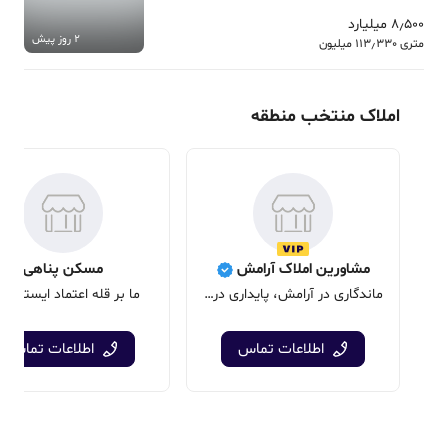
8٫500 میلیارد
2 روز پیش
متری 113٫330 میلیون
املاک منتخب منطقه
مشاورین املاک آرامش
مسکن پناهی
ماندگاری در آرامش، پایداری در آسایش
ما بر قله اعتماد ایستاده ا
اطلاعات تماس
اطلاعات تماس