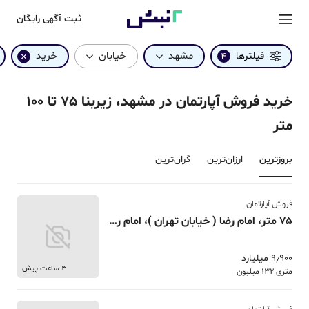
ثبت آگهی رایگان
مشهد
خیابان
خرید
فیلترها
4
خرید فروش آپارتمان در مشهد، زیربنا 75 تا 100
متر
بروزترین‌
ارزان‌ترین
گران‌ترین
فروش آپارتمان
75 متر، امام رضا ( خیابان تهران )، امام رضا علیه السلام
9٫900 میلیارد
3 ساعت پیش
متری 132 میلیون