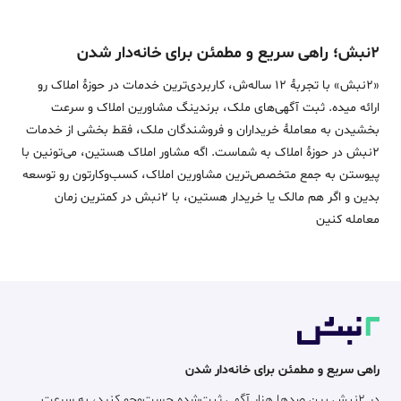
۲نبش؛ راهی سریع و مطمئن برای خانه‌دار شدن
«2نبش» با تجربۀ 12 ساله‌ش، کاربردی‌ترین خدمات در حوزۀ املاک رو
ارائه میده. ثبت آگهی‌های ملک، برندینگ مشاورین املاک و سرعت
بخشیدن به معاملۀ خریداران و فروشندگان ملک، فقط بخشی از خدمات
2نبش در حوزۀ املاک به شماست. اگه مشاور املاک هستین، می‌تونین با
پیوستن به جمع متخصص‌ترین مشاورین املاک، کسب‌وکارتون رو توسعه
بدین و اگر هم مالک یا خریدار هستین، با 2نبش در کمترین زمان
معامله‌ کنین
راهی سریع و مطمئن برای خانه‌دار شدن
در ۲نبش بین صدها هزار آگهی ثبت‌شده جست‌وجو کنید، به سرعت