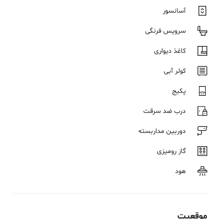
آسانسور
سرویس فرنگی
کاغذ دیواری
کولر آبی
پکیج
درب ضد سرقت
دوربین مداربسته
گاز رومیزی
هود
موقعیت