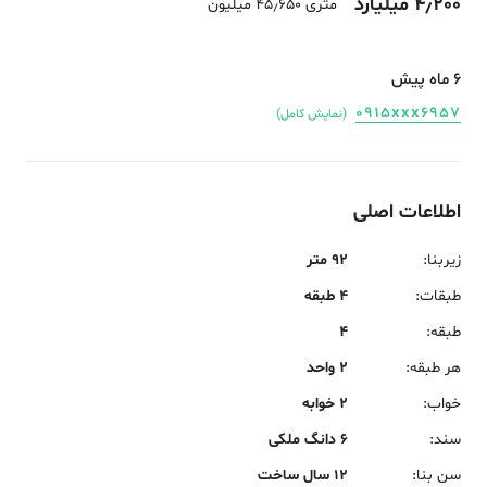
4٫200 میلیارد
متری 45٫650 میلیون
6 ماه پیش
0915xxx6957
(نمایش کامل)
اطلاعات اصلی
زیربنا
:
92 متر
طبقات
:
4 طبقه
طبقه
:
4
هر طبقه
:
2 واحد
خواب
:
2 خوابه
سند
:
6 دانگ ملکی
سن بنا
:
12 سال ساخت