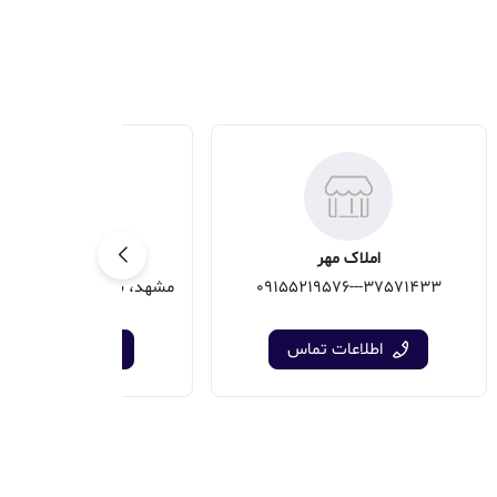
املاک مهر
املاک يزدان
37571433---09155219576
اطلاعات تماس
اطلاعات تماس