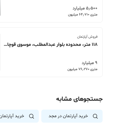
5٫500 میلیارد
متری 64٫710 میلیون
فروش آپارتمان
118 متر، محدوده بلوار عبدالمطلب، موسوی قوچانی
9 میلیارد
متری 76٫270 میلیون
جستجوهای مشابه
خرید آپارتمان در مجد
خرید آپارتمان