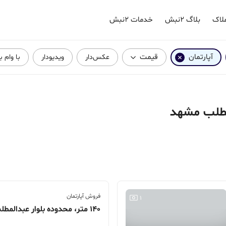
لاک
بلاگ ۲نبش
خدمات ۲نبش
آپارتمان
قیمت
عکس‌دار
ویدیودار
با وام 
لمطلب مشهد
فروش آپارتمان
1
140 متر، محدوده بلوار عبدالمطلب، حرعاملی 53