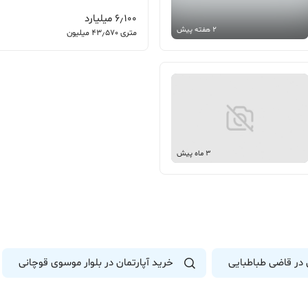
6٫100 میلیارد
2 هفته پیش
متری 43٫570 میلیون
3 ماه پیش
 در قاضی طباطبایی
خرید آپارتمان در بلوار موسوی قوچانی