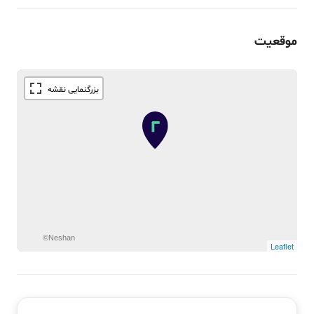
موقعیت
©Neshan
Leaflet