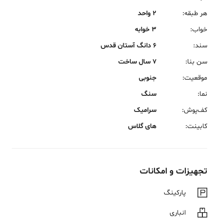
هر طبقه
:
2 واحد
خواب
:
3 خوابه
سند
:
6 دانگ آستان قدس
سن بنا
:
7 سال ساخت
موقعیت
:
جنوبی
نما
:
سنگ
کف‌پوش
:
سرامیک
کابینت
:
های گلاس
تجهیزات و امکانات
پارکینگ
انباری