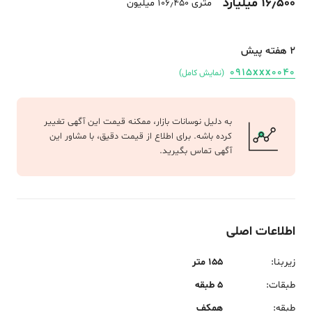
16٫500 میلیارد
متری 106٫450 میلیون
2 هفته پیش
0915xxx0040
(نمایش کامل)
به دلیل نوسانات بازار، ممکنه قیمت این آگهی تغییر
کرده باشه. برای اطلاع از قیمت دقیق، با مشاور این
آگهی تماس بگیرید.
اطلاعات اصلی
زیربنا
:
155 متر
طبقات
:
5 طبقه
طبقه
:
همکف