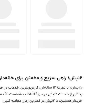
۲نبش؛ راهی سریع و مطمئن برای خانه‌دار شدن
«2نبش» با تجربۀ 12 ساله‌ش، کاربردی‌تر
بخشی از خدمات 2نبش در حوزۀ املاک به ش
خریدار هستین، با 2نبش در کمترین زمان معامله‌ کنین