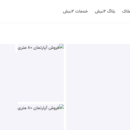
لاک
بلاگ ۲نبش
خدمات ۲نبش