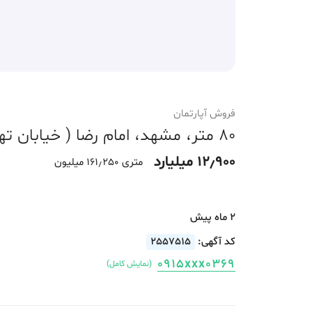
فروش آپارتمان
80 متر، مشهد، امام رضا ( خیابان تهران )، امام رضا علیه السلام
12٫900 میلیارد
متری 161٫250 میلیون
2 ماه پیش
کد آگهی:
2557515
0915xxx0369
(نمایش کامل)