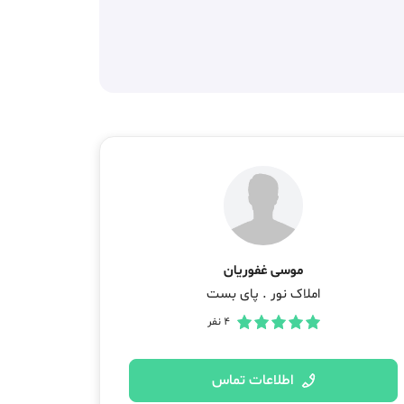
موسی غفوریان
املاک نور . پای بست
4
نفر
اطلاعات تماس