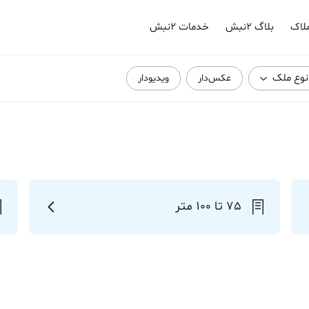
لاک
بلاگ ۲نبش
خدمات ۲نبش
نوع ملک
عکس‌دار
ویدیودار
75 تا 100 متر