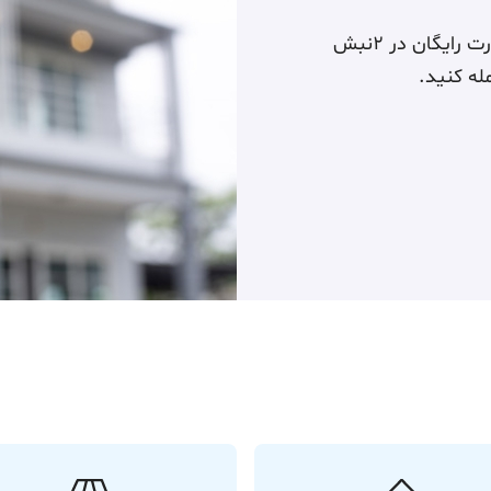
با چند کلیک ساده، ملک‌تون رو به‌صورت رایگان در ۲نبش
له کنید.