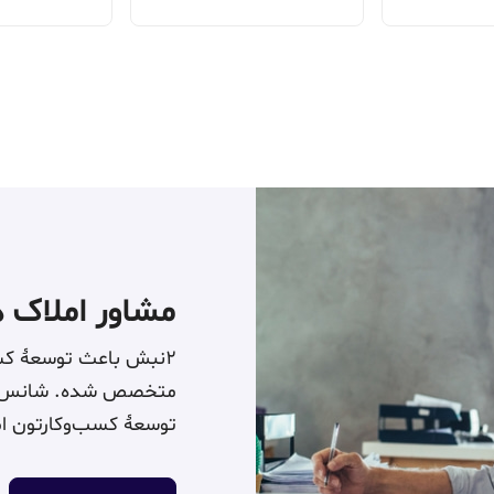
مشاور املاک 
متخصص شده. شانس‌تون
توسعۀ کسب‌وکارتون ام