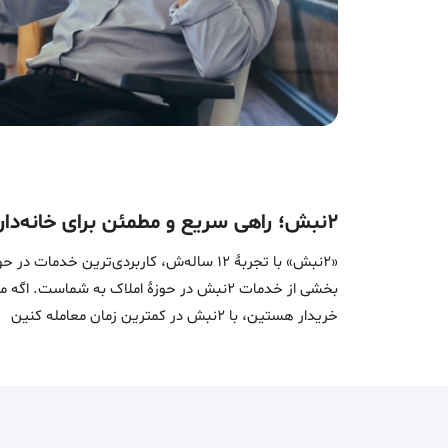
۲نبش؛ راهی سریع و مطمئن برای خانه‌دار شدن
«2نبش» با تجربۀ 12 ساله‌ش، کاربردی‌تر
بخشی از خدمات 2نبش در حوزۀ املاک به ش
خریدار هستین، با 2نبش در کمترین زمان معامله‌ کنین