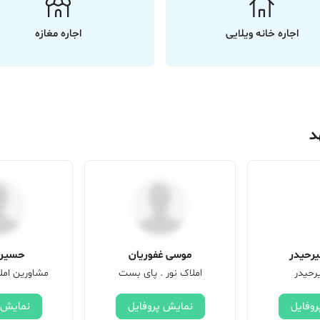
اجاره خانه ویلایی
اجاره مغازه
رحیدر
موسی غفوریان
حسین 
رحیدر
املاک نور . پای بست
مشاورین امل
وفایل
نمایش پروفایل
نمایش 