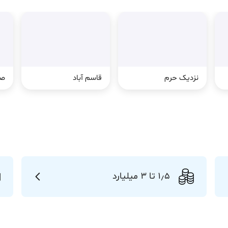
نزدیک حرم
قاسم آباد
صی
1٫5 تا 3 میلیارد