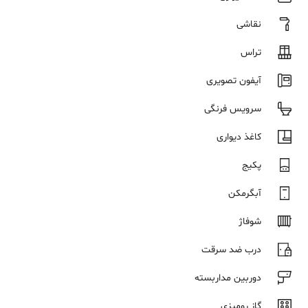
نقاشی
تراس
آیفون تصویری
سرویس فرنگی
کاغذ دیواری
پکیج
آبگرمکن
شوفاژ
درب ضد سرقت
دوربین مداربسته
گاز رومیزی