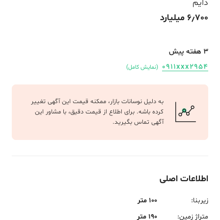
دایم
6٫700 میلیارد
3 هفته پیش
0911xxx2954
(نمایش کامل)
به دلیل نوسانات بازار، ممکنه قیمت این آگهی تغییر
کرده باشه. برای اطلاع از قیمت دقیق، با مشاور این
آگهی تماس بگیرید.
اطلاعات اصلی
زیربنا
:
100 متر
متراژ زمین
:
190 متر