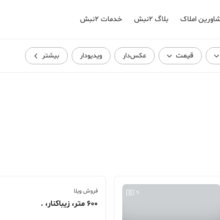
اورین املاک
بلاگ ۲نبش
خدمات ۲نبش
قیمت
عکس‌دار
ویدیودار
بیشتر
فروش ویلا
9
600 متر، زیباکنار، .