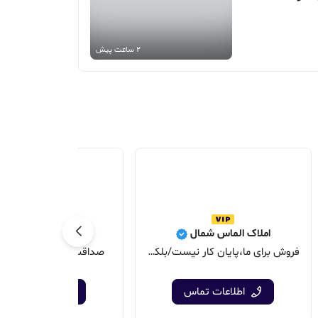
2 ساعت پیش
املاک الماس شمال
املاک پارسیا
فروش برای ما،پایان کار نیست/بلکه شروع صادقانه یک تعهد است
صداقت ما = اعتماد و رض
اطلاعات تماس
اطلاعات تماس