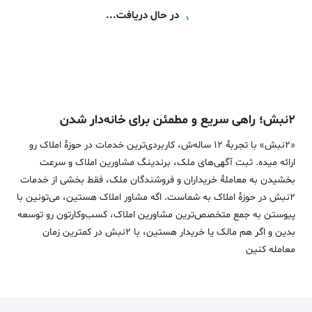
در حال دریافت...
۲نبش؛ راهی سریع و مطمئن برای خانه‌دار شدن
«2نبش» با تجربۀ 12 ساله‌ش، کاربردی‌ترین خدمات در حوزۀ املاک رو
ارائه میده. ثبت آگهی‌های ملک، برندینگ مشاورین املاک و سرعت
بخشیدن به معاملۀ خریداران و فروشندگان ملک، فقط بخشی از خدمات
2نبش در حوزۀ املاک به شماست. اگه مشاور املاک هستین، می‌تونین با
پیوستن به جمع متخصص‌ترین مشاورین املاک، کسب‌وکارتون رو توسعه
بدین و اگر هم مالک یا خریدار هستین، با 2نبش در کمترین زمان
معامله‌ کنین