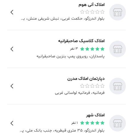
املاک آنی هوم
بلوار اندرزگو
، حکمت غربی، نبش شریفی منش، بن بست یکم، پلاک 4
املاک کلاسیک صاحبقرانیه
3
نفر
پاسداران
، روبروی پمپ بنزین صاحبقرانیه
دپارتمان املاک مدرن
فرمانیه
، فرمانیه لواسانی غربی
املاک شهر
1
نفر
بلوار اندرزگو
، 35 متری قیطریه، جنب بانک ملی، پلاک 77